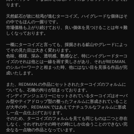
ります。
天然鉱石が故に枯渇が進むターコイズ。ハイグレードな個体はそ
の中でもほんの一握りです。
市場価格も上がり続けており、良い個体を見つけることは年々難
しくなっております。
一概にターコイズと言っても、採掘される鉱山やグレードによっ
てその見た目は大きく変わります。
色味、模様、深み、透明感、艶感など、特にハイグレードターコ
イズのそれは他とは一線を画す美しさがあり、それがREDMAN.
のシルバーワークと相まった時、他にはない目を見張る作品が完
成いたします。
また、REDMAN.の作品にセットされたターコイズのフォルムに
ついても、石橋の拘りが詰まっております。
インディアンジュエリーにセットされているターコイズはオーバ
ル型やティアドロップ型の整ったフォルムに形成されていること
が大半の中、REDMAN.ではあえてナチュラルなフォルムに形成
し一点一点仕上げております。
そのため、ターコイズのフォルムを見ても同じものは二つと存在
しなく、それぞれがその時その時にしか出会うことのできない完
全なる一点物の作品となっています。