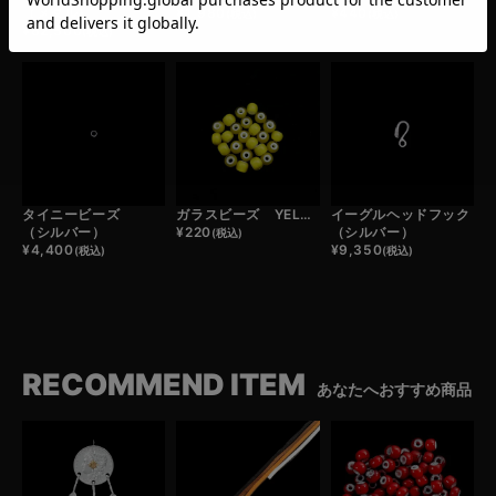
（メタル）
¥
1,980
¥
440
(税込)
(税込)
¥
82,500
(税込)
タイニービーズ
ガラスビーズ YELLOW （1粒）
イーグルヘッドフック
（シルバー）
¥
220
（シルバー）
(税込)
¥
4,400
¥
9,350
(税込)
(税込)
RECOMMEND ITEM
あなたへおすすめ商品