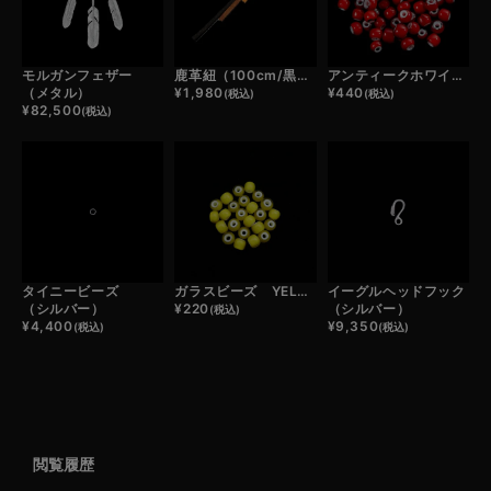
モルガンフェザー
鹿革紐（100cm/黒・濃茶・薄茶・白）
アンティークホワイトハーツビーズ(1粒)
（メタル）
¥
1,980
¥
440
(税込)
(税込)
¥
82,500
(税込)
タイニービーズ
ガラスビーズ YELLOW （1粒）
イーグルヘッドフック
（シルバー）
¥
220
（シルバー）
(税込)
¥
4,400
¥
9,350
(税込)
(税込)
閲覧履歴