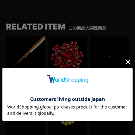
RELATED ITEM
この商品の関連商品
鹿革紐（100cm/黒・濃茶・薄茶・白）
アンティークホワイトハーツビーズ(1粒)
タイニービーズ
¥
1,980
¥
440
（シルバー）
(税込)
(税込)
¥
4,400
(税込)