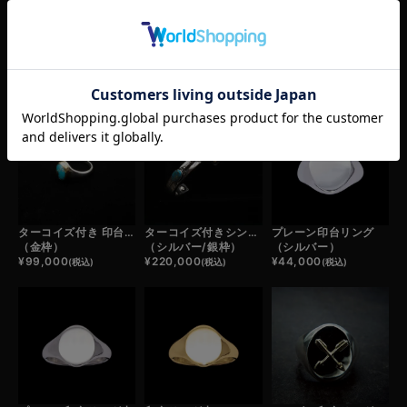
RELATED ITEM
この商品の関連商品
ターコイズ付き 印台リング小
ターコイズ付きシンボルフェザーバングル
プレーン印台リング
（金枠）
（シルバー/銀枠）
（シルバー）
¥
99,000
¥
220,000
¥
44,000
(税込)
(税込)
(税込)