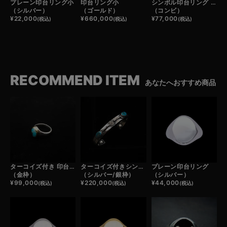
プレーン印台リング小
印台リング小
シンボル印台リング / CROSSED ARROWS
（シルバー）
（ゴールド）
（コンビ）
¥
22,000
¥
660,000
¥
77,000
(税込)
(税込)
(税込)
RECOMMEND ITEM
あなたへおすすめ商品
ターコイズ付き 印台リング小
ターコイズ付きシンボルフェザーバングル
プレーン印台リング
（金枠）
（シルバー/銀枠）
（シルバー）
¥
99,000
¥
220,000
¥
44,000
(税込)
(税込)
(税込)