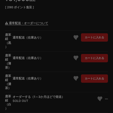
[
290
ポイント進呈 ]
通常配送・オーダーについて
鹿革
通常配送（在庫あり）
カートに入れる
紐
（黒
）
鹿革
通常配送（在庫あり）
カートに入れる
紐
（薄
茶）
鹿革
通常配送（在庫あり）
カートに入れる
紐
（濃
茶）
鹿革
オーダーする（1～3か月ほどで発送）
—
紐
SOLD OUT
（白
）