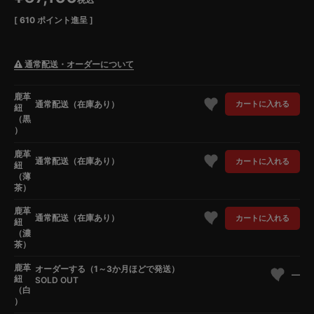
[
610
ポイント進呈 ]
通常配送・オーダーについて
鹿革
通常配送（在庫あり）
カートに入れる
紐
（黒
）
鹿革
通常配送（在庫あり）
カートに入れる
紐
（薄
茶）
鹿革
通常配送（在庫あり）
カートに入れる
紐
（濃
茶）
鹿革
オーダーする（1～3か月ほどで発送）
—
紐
SOLD OUT
（白
）