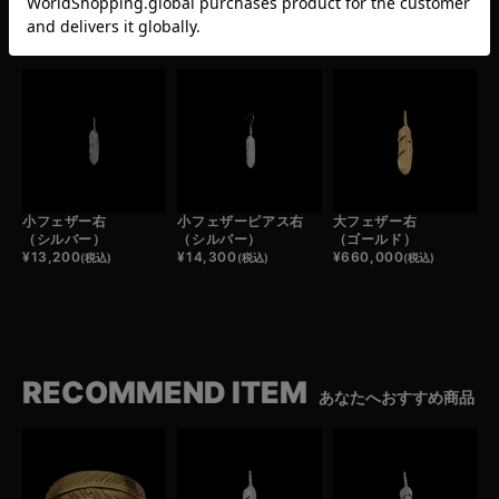
小フェザーリング右
大フェザー右
中フェザー右
（ゴールド）
（シルバー）
（シルバー）
¥
484,000
¥
27,500
¥
19,800
(税込)
(税込)
(税込)
小フェザー右
小フェザーピアス右
大フェザー右
（シルバー）
（シルバー）
（ゴールド）
¥
13,200
¥
14,300
¥
660,000
(税込)
(税込)
(税込)
RECOMMEND ITEM
あなたへおすすめ商品