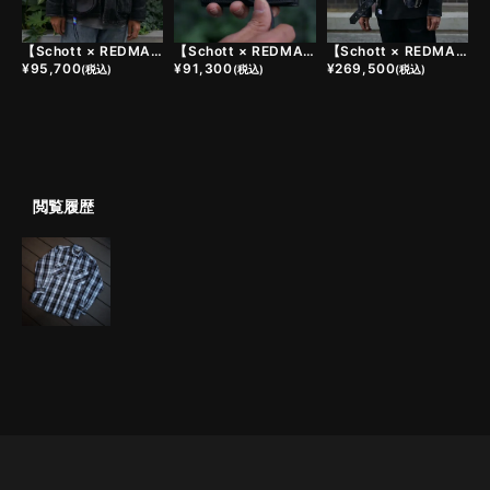
【Schott × REDMAN.】CUSTOM POUCH
【Schott × REDMAN.】CUSTOM WALLET
【Schott × REDMAN.】613UST ONESTAR TALL CUSTOM JACKET - BASIC【受注生産品】
¥
95,700
¥
91,300
¥
269,500
(税込)
(税込)
(税込)
閲覧履歴