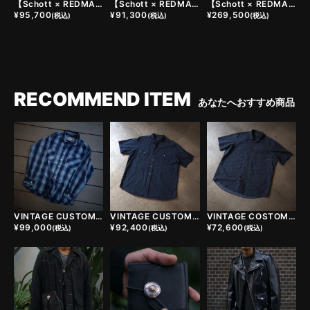
【Schott × REDMAN.】CUSTOM POUCH
【Schott × REDMAN.】CUSTOM WALLET
【Schott × REDMAN.】613UST ONESTAR TALL CUSTOM JACKET - BASIC【受注生産品】
¥
95,700
¥
91,300
¥
269,500
(税込)
(税込)
(税込)
RECOMMEND ITEM
あなたへおすすめ商品
VINTAGE CUSTOM FLANNEL SHIRTS
VINTAGE CUSTOM SHIRTS
VINTAGE COSTOM SHIRTS
¥
99,000
¥
92,400
¥
72,600
(税込)
(税込)
(税込)