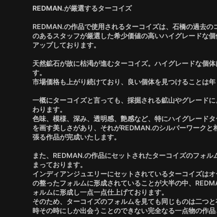
REDMAN.が厳選するターコイズ
REDMAN.の作品で使用されるターコイズは、石橋の過去
のあるスタッフが厳選した希少価値の高いハイグレードな個
アップしております。
天然鉱石が故に枯渇が進むターコイズ。ハイグレードな個体
す。
市場価格も上がり続けており、良い個体を見つけることは年
一概にターコイズと言っても、採掘される鉱山やグレードに
わります。
色味、模様、深み、透明感、艶感など、特にハイグレードタ
を画す美しさがあり、それがREDMAN.のシルバーワーク
張る作品が完成いたします。
また、REDMAN.の作品にセットされたターコイズのフォ
まっております。
インディアンジュエリーにセットされているターコイズはオ
の整ったフォルムに形成されていることが大半の中、REDM
ォルムに形成し一点一点仕上げております。
そのため、ターコイズのフォルムを見ても同じものは二つと
時その時にしか出会うことのできない完全なる一点物の作品