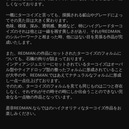
しくなっております。
一概にターコイズと言っても、採掘される鉱山やグレードによっ
てその見た目は大きく変わります。
色味、模様、深み、透明感、艶感など、特にハイグレードターコ
イズのそれは他とは一線を画す美しさがあり、それがREDMAN.
のシルバーワークと相まった時、他にはない目を見張る作品が完
成いたします。
また、REDMAN.の作品にセットされたターコイズのフォルムに
ついても、石橋の拘りが詰まっております。
インディアンジュエリーにセットされているターコイズはオーバ
ル型やティアドロップ型の整ったフォルムに形成されていること
が大半の中、REDMAN.ではあえてナチュラルなフォルムに形成
し一点一点仕上げております。
そのため、ターコイズのフォルムを見ても同じものは二つと存在
しなく、それぞれがその時その時にしか出会うことのできない完
全なる一点物の作品となっています。
是非REDMAN.ならではのハイクオリティなターコイズ作品をお
楽しみください。