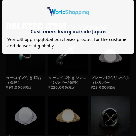
RELATED ITEM
この商品の関連商品
ターコイズ付き 印台リング小
ターコイズ付きシンボルフェザーバングル
プレーン印台リング小
（金枠）
（シルバー/銀枠）
（シルバー）
¥
99,000
¥
220,000
¥
22,000
(税込)
(税込)
(税込)