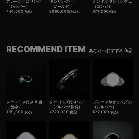
プレーン印台リング
印台リング小
シンボル印台リング / CROSSED ARROWS
（シルバー）
（ゴールド）
（コンビ）
¥
44,000
¥
660,000
¥
77,000
(税込)
(税込)
(税込)
RECOMMEND ITEM
あなたへおすすめ商品
ターコイズ付き 印台リング小
ターコイズ付きシンボルフェザーバングル
プレーン印台リング小
（金枠）
（シルバー/銀枠）
（シルバー）
¥
99,000
¥
220,000
¥
22,000
(税込)
(税込)
(税込)