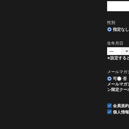
性別
指定なし
生年月日
※設定する
メールマガ
可
否
メールマガ
ン限定クー
会員規約
個人情報