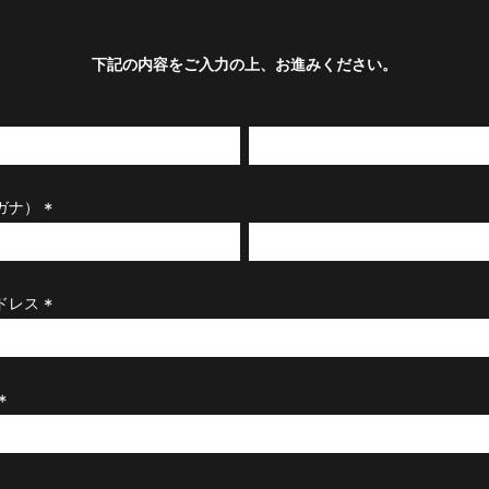
下記の内容をご入力の上、お進みください。
ガナ）
(
必
須
)
ドレス
(
必
須
)
(
必
須
)