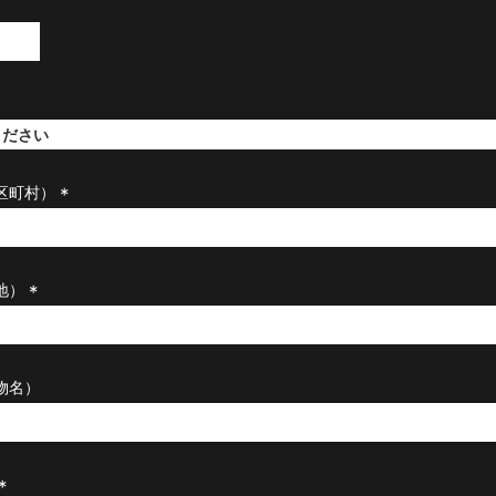
区町村）
(
必
須
)
地）
(
必
須
)
物名）