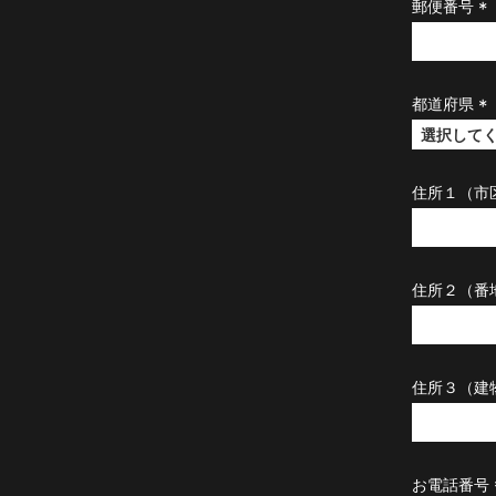
郵便番号
(
必
須
)
都道府県
(
必
須
住所１（市
)
住所２（番
住所３（建
お電話番号