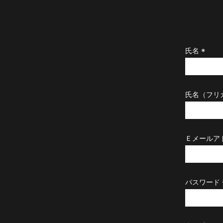
氏名
(
必
須
)
氏名（フリ
Ｅメールア
パスワード