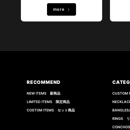
more
RECOMMEND
CATE
NEW ITEMS 新商品
CUSTOM
LIMITED ITEMS 限定商品
NECKLA
COSTOM ITEMS セット商品
BANGLE
RINGS 
CONCHO