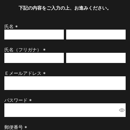
下記の内容をご入力の上、お進みください。
氏名
(
必
須
氏名（フリガナ）
)
(
必
須
Ｅメールアドレス
)
(
必
須
)
パスワード
(
必
須
)
郵便番号