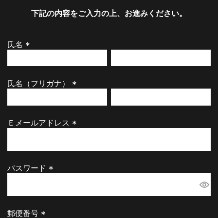
下記の内容をご入力の上、お進みください。
氏名
(
必
須
氏名（フリガナ）
)
(
必
須
Ｅメールアドレス
)
(
必
須
)
パスワード
(
必
須
)
郵便番号