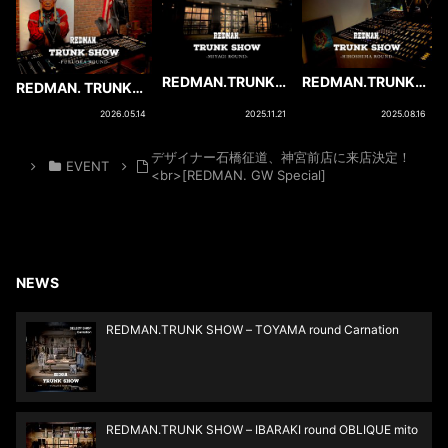
REDMAN.TRUNK
REDMAN.TRUNK
REDMAN. TRUNK
SHOW ＜ 11.22-
SHOW –
SHOW in KYUSHU
2026.05.14
2025.11.21
2025.08.16
11.24 Turquoise
HIROSHIMA round
[FUKUOKA round
Order Reception ＞
scatterin’
Schott
＜ MIYAGI round ＞
デザイナー石橋征道、神宮前店に来店決定！
SOUTH(FUKUOKA)]
EVENT
<br>[REDMAN. GW Special]
NEWS
REDMAN.TRUNK SHOW – TOYAMA round Carnation
REDMAN.TRUNK SHOW – IBARAKI round OBLIQUE mito