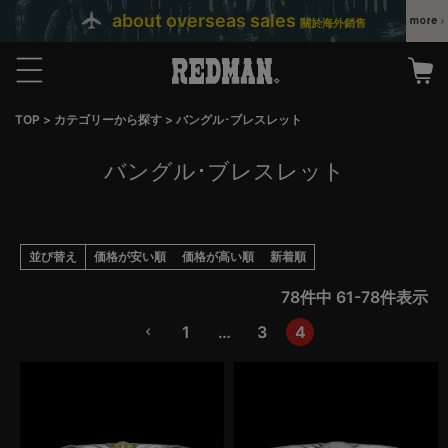
about overseas sales
關於海外銷售
TOP
カテゴリーから探す
バングル･ブレスレット
バングル･ブレスレット
並び替え
価格が安い順
価格が高い順
新着順
78
件中
61
-
78
件表示
1
…
3
4