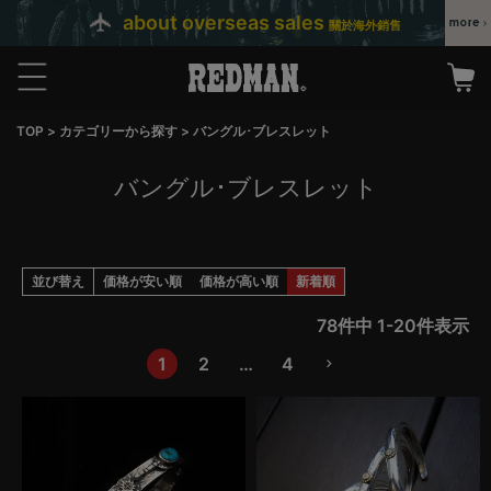
about overseas sales
關於海外銷售
TOP
カテゴリーから探す
バングル･ブレスレット
バングル･ブレスレット
並び替え
価格が安い順
価格が高い順
新着順
78
件中
1
-
20
件表示
1
2
…
4