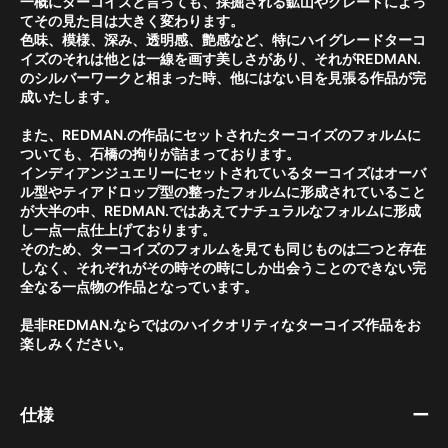
一概にターコイズと言っても、採掘される鉱山やグレードによっ
てその見た目は大きく変わります。
色味、模様、深み、透明感、艶感など、特にハイグレードターコ
イズのそれは他とは一線を画す美しさがあり、それがREDMAN.
のシルバーワークと相まった時、他にはない目を見張る作品が完
成いたします。
また、REDMAN.の作品にセットされたターコイズのフォルムに
ついても、石橋の拘りが詰まっております。
インディアンジュエリーにセットされているターコイズはオーバ
ル型やティアドロップ型の整ったフォルムに形成されていること
が大半の中、REDMAN.ではあえてナチュラルなフォルムに形成
し一点一点仕上げております。
そのため、ターコイズのフォルムを見ても同じものは二つと存在
しなく、それぞれがその時その時にしか出会うことのできない完
全なる一点物の作品となっています。
是非REDMAN.ならではのハイクオリティなターコイズ作品をお
楽しみください。
仕様