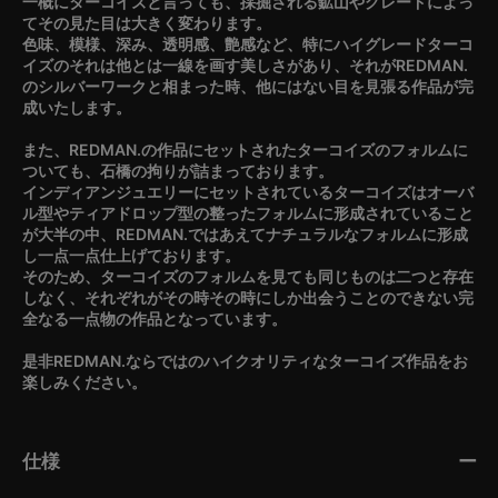
一概にターコイズと言っても、採掘される鉱山やグレードによっ
てその見た目は大きく変わります。
色味、模様、深み、透明感、艶感など、特にハイグレードターコ
イズのそれは他とは一線を画す美しさがあり、それがREDMAN.
のシルバーワークと相まった時、他にはない目を見張る作品が完
成いたします。
また、REDMAN.の作品にセットされたターコイズのフォルムに
ついても、石橋の拘りが詰まっております。
インディアンジュエリーにセットされているターコイズはオーバ
ル型やティアドロップ型の整ったフォルムに形成されていること
が大半の中、REDMAN.ではあえてナチュラルなフォルムに形成
し一点一点仕上げております。
そのため、ターコイズのフォルムを見ても同じものは二つと存在
しなく、それぞれがその時その時にしか出会うことのできない完
全なる一点物の作品となっています。
是非REDMAN.ならではのハイクオリティなターコイズ作品をお
楽しみください。
仕様