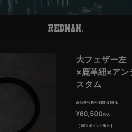
大フェザー左
×鹿革紐×アン
スタム
商品番号
RM-BEG-258-L
¥
60,500
税込
[
550
ポイント進呈 ]