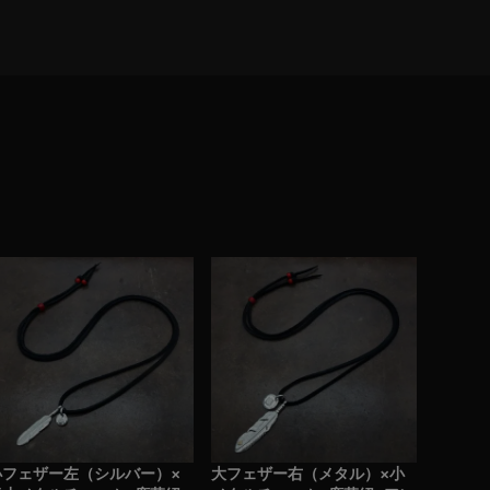
小フェザー左（シルバー）×
大フェザー右（メタル）×小