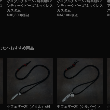
ア
小メタルチャーム×鹿革紐×ア
小メタルチャーム×鹿革紐×ア
ス
ンティークビーズ/ネックレス
ンティークビーズ/ネックレス
カスタム
カスタム
¥
36,300
¥
34,100
¥
(税込)
(税込)
なたへおすすめ商品
×
小フェザー左（メタル）×極
中フェザー左（シルバー）×