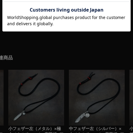
連商品
×
小フェザー左（メタル）×極
中フェザー左（シルバー）×