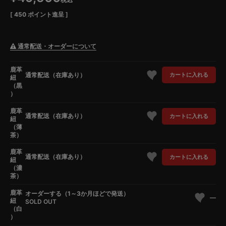
[
450
ポイント進呈 ]
通常配送・オーダーについて
鹿革
通常配送（在庫あり）
カートに入れる
紐
（黒
）
鹿革
通常配送（在庫あり）
カートに入れる
紐
（薄
茶）
鹿革
通常配送（在庫あり）
カートに入れる
紐
（濃
茶）
鹿革
オーダーする（1～3か月ほどで発送）
—
紐
SOLD OUT
（白
）