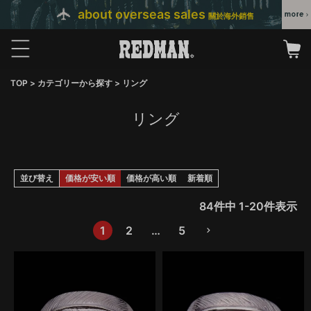
about overseas sales
關於海外銷售
TOP
カテゴリーから探す
リング
リング
並び替え
価格が安い順
価格が高い順
新着順
84
件中
1
-
20
件表示
1
2
…
5