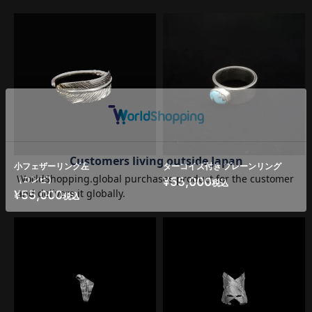
小フェザーリング左
ターコイズ付き プレーンリング
（コンビ）
¥
55,000
税込
¥
55,000
税込