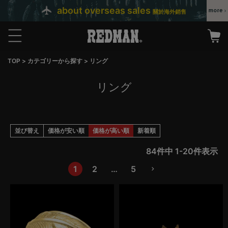
about overseas sales
關於海外銷售
TOP
カテゴリーから探す
リング
リング
並び替え
価格が安い順
価格が高い順
新着順
84
件中
1
-
20
件表示
1
2
…
5