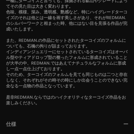
一概にターコイズと言っても、採掘される鉱山やグレードによっ
てその見た目は大きく変わります。
色味、模様、深み、透明感、艶感など、特にハイグレードターコ
イズのそれは他とは一線を画す美しさがあり、それがREDMAN.
のシルバーワークと相まった時、他にはない目を見張る作品が完
成いたします。
また、REDMAN.の作品にセットされたターコイズのフォルムに
ついても、石橋の拘りが詰まっております。
インディアンジュエリーにセットされているターコイズはオーバ
ル型やティアドロップ型の整ったフォルムに形成されていること
が大半の中、REDMAN.ではあえてナチュラルなフォルムに形成
し一点一点仕上げております。
そのため、ターコイズのフォルムを見ても同じものは二つと存在
しなく、それぞれがその時その時にしか出会うことのできない完
全なる一点物の作品となっています。
是非REDMAN.ならではのハイクオリティなターコイズ作品をお
楽しみください。
仕様