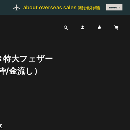
about overseas sales
more
關於海外銷售
き特大フェザー
枠/金流し）
て