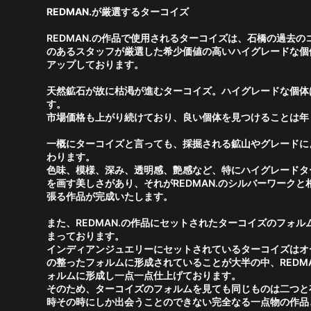
REDMAN.が厳選するターコイズ
REDMAN.の作品で使用されるターコイズは、石橋の過去
のあるスタッフが厳選した希少価値の高いハイグレードな個
アップしております。
天然鉱石が故に枯渇が進むターコイズ。ハイグレードな個体
す。
市場価格も上がり続けており、良い個体を見つけることは年
一概にターコイズと言っても、採掘される鉱山やグレードに
わります。
色味、模様、深み、透明感、艶感など、特にハイグレードタ
を画す美しさがあり、それがREDMAN.のシルバーワーク
張る作品が完成いたします。
また、REDMAN.の作品にセットされたターコイズのフォ
まっております。
インディアンジュエリーにセットされているターコイズはオ
の整ったフォルムに形成されていることが大半の中、REDM
ォルムに形成し一点一点仕上げております。
そのため、ターコイズのフォルムを見ても同じものは二つと
時その時にしか出会うことのできない完全なる一点物の作品