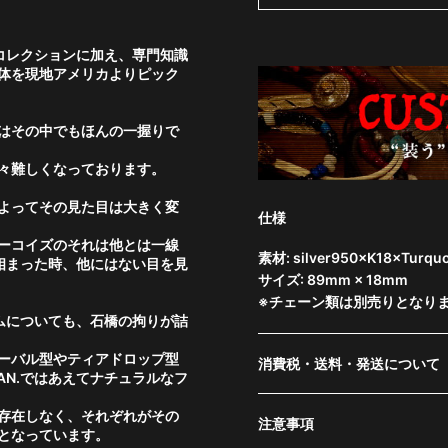
のコレクションに加え、専門知識
体を現地アメリカよりピック
はその中でもほんの一握りで
々難しくなっております。
よってその見た目は大きく変
仕様
ーコイズのそれは他とは一線
素材: silver950×K18×Turquo
と相まった時、他にはない目を見
サイズ: 89mm × 18mm
※チェーン類は別売りとなり
ルムについても、石橋の拘りが詰
ーバル型やティアドロップ型
消費税・送料・発送について
AN.ではあえてナチュラルなフ
存在しなく、それぞれがその
注意事項
となっています。