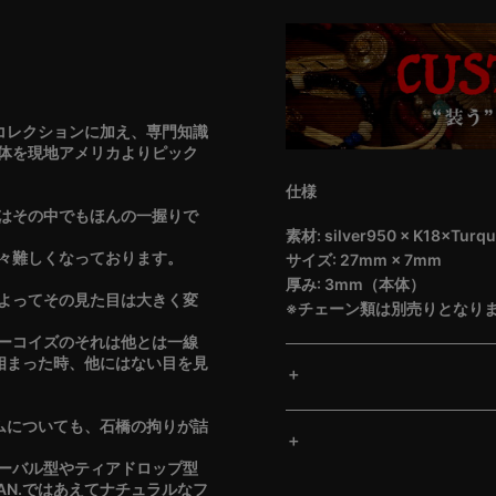
のコレクションに加え、専門知識
体を現地アメリカよりピック
仕様
はその中でもほんの一握りで
素材: silver950 × K18×Turqu
々難しくなっております。
サイズ: 27mm × 7mm
厚み: 3mm（本体）
よってその見た目は大きく変
※チェーン類は別売りとなり
ーコイズのそれは他とは一線
と相まった時、他にはない目を見
ルムについても、石橋の拘りが詰
ーバル型やティアドロップ型
AN.ではあえてナチュラルなフ