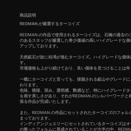
REDMAN.が厳選するターコイズ
REDMAN.の作品で使用されるターコイズは、石橋の過去
のあるスタッフが厳選した希少価値の高いハイグレードな個
アップしております。
天然鉱石が故に枯渇が進むターコイズ。ハイグレードな個体
す。
市場価格も上がり続けており、良い個体を見つけることは年
一概にターコイズと言っても、採掘される鉱山やグレードに
わります。
色味、模様、深み、透明感、艶感など、特にハイグレードタ
を画す美しさがあり、それがREDMAN.のシルバーワーク
張る作品が完成いたします。
また、REDMAN.の作品にセットされたターコイズのフォ
まっております。
インディアンジュエリーにセットされているターコイズはオ
の整ったフォルムに形成されていることが大半の中、REDM