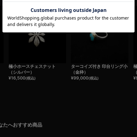
極小ホースチェスナット
ターコイズ付き 印台リング小
（シルバー）
（金枠）
¥
16,500
¥
99,000
¥
(税込)
(税込)
なたへおすすめ商品