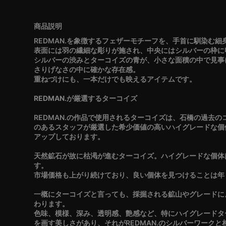
REDMAN.を象徴するフェザーモチーフを、手首に馴染む細
表面には羽の繊細な彫りが施され、中央にはシルバーの枠に
シルバーの渋みとターコイズの青が、小さな面積の中で見事
さりげなさの中に確かな存在感。
重ねづけにも、一本だけでも映えるアイテムです。
REDMAN.が厳選するターコイズ
REDMAN.の作品で使用されるターコイズは、石橋の過去
のあるスタッフが厳選した希少価値の高いハイグレードな個
アップしております。
天然鉱石が故に枯渇が進むターコイズ。ハイグレードな個体
す。
市場価格も上がり続けており、良い個体を見つけることは年
一概にターコイズと言っても、採掘される鉱山やグレードに
わります。
色味、模様、深み、透明感、艶感など、特にハイグレードタ
を画す美しさがあり、それがREDMAN.のシルバーワーク