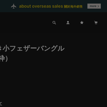
about overseas sales
more
關於海外銷售
き小フェザーバングル
枠）
て