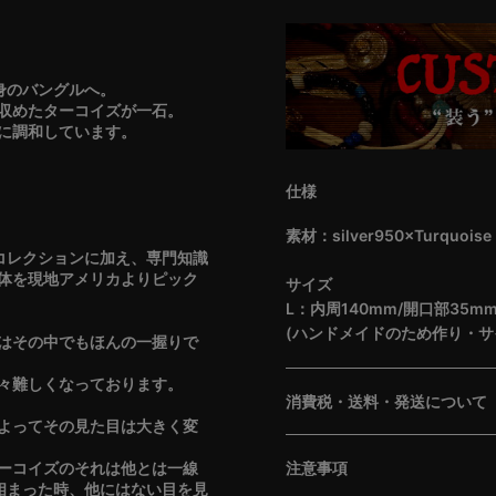
身のバングルへ。
収めたターコイズが一石。
に調和しています。
仕様
素材：silver950×Turquoise
のコレクションに加え、専門知識
体を現地アメリカよりピック
サイズ
L：内周140mm/開口部35m
(ハンドメイドのため作り・サ
はその中でもほんの一握りで
々難しくなっております。
消費税・送料・発送について
よってその見た目は大きく変
注意事項
ーコイズのそれは他とは一線
と相まった時、他にはない目を見