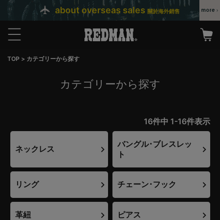
about overseas sales
關於海外銷售
TOP
カテゴリーから探す
カテゴリーから探す
16
件中
1
-
16
件表示
バングル･ブレスレッ
ネックレス
ト
リング
チェーン･フック
革紐
ピアス