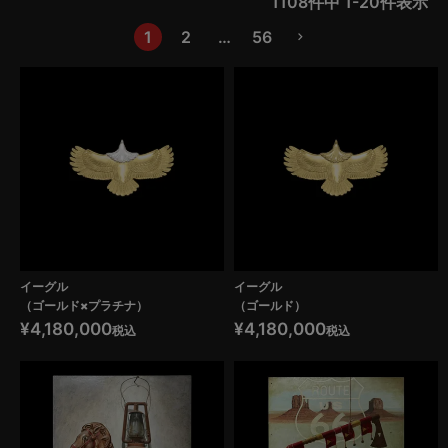
1108
件中
1
-
20
件表示
1
2
…
56
イーグル
イーグル
（ゴールド×プラチナ）
（ゴールド）
¥
4,180,000
¥
4,180,000
税込
税込