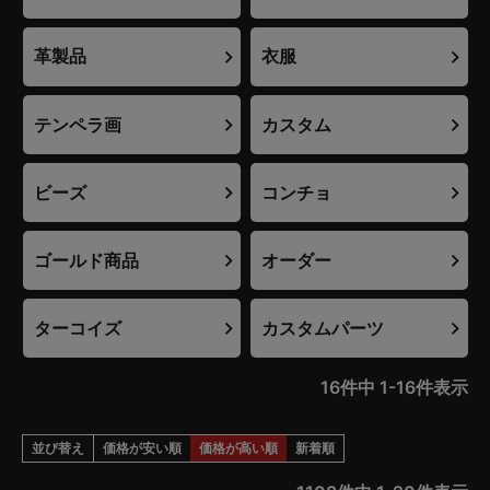
革製品
衣服
テンペラ画
カスタム
ビーズ
コンチョ
ゴールド商品
オーダー
ターコイズ
カスタムパーツ
16
件中
1
-
16
件表示
並び替え
価格が安い順
価格が高い順
新着順