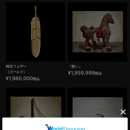
特注フェザー
「想い」
（ゴールド）
¥
1,959,999
税込
¥
1,980,000
税込