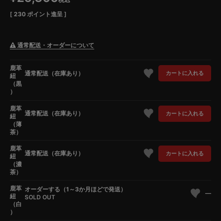
[
230
ポイント進呈 ]
通常配送・オーダーについて
鹿革
通常配送（在庫あり）
カートに入れる
紐
（黒
）
鹿革
通常配送（在庫あり）
カートに入れる
紐
（薄
茶）
鹿革
通常配送（在庫あり）
カートに入れる
紐
（濃
茶）
鹿革
オーダーする（1～3か月ほどで発送）
—
紐
SOLD OUT
（白
）