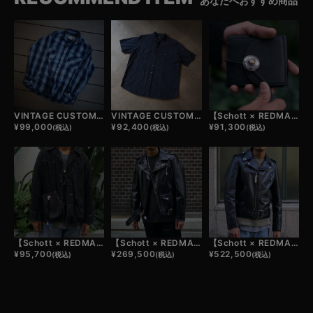
あなたへおすすめ商品
VINTAGE CUSTOM FLANNEL SHIRTS
VINTAGE CUSTOM SHIRTS
【Schott × REDMAN.】CUSTOM WALLET
¥
99,000
¥
92,400
¥
91,300
(税込)
(税込)
(税込)
【Schott × REDMAN.】CUSTOM POUCH
【Schott × REDMAN.】613UST ONESTAR TALL CUSTOM JACKET - BASIC【受注生産品】
【Schott × REDMAN.】613UST ONESTAR TALL CUSTOM JACKET - TURQUOISE CHIP【受注生産品】
¥
95,700
¥
269,500
¥
522,500
(税込)
(税込)
(税込)