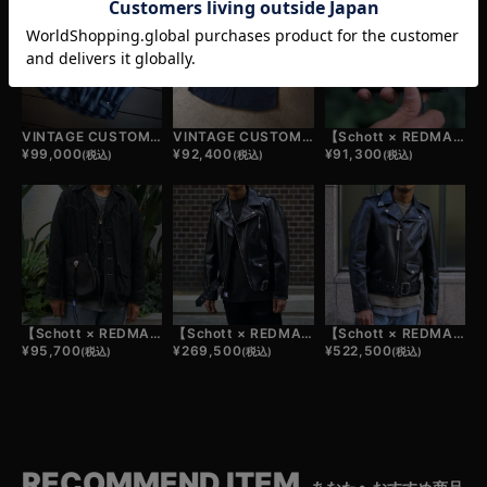
VINTAGE CUSTOM FLANNEL SHIRTS
VINTAGE CUSTOM SHIRTS
【Schott × REDMAN.】CUSTOM WALLET
¥
99,000
¥
92,400
¥
91,300
(税込)
(税込)
(税込)
【Schott × REDMAN.】CUSTOM POUCH
【Schott × REDMAN.】613UST ONESTAR TALL CUSTOM JACKET - BASIC【受注生産品】
【Schott × REDMAN.】613UST ONESTAR TALL CUSTOM JACKET - TURQUOISE CHIP【受注生産品】
¥
95,700
¥
269,500
¥
522,500
(税込)
(税込)
(税込)
RECOMMEND ITEM