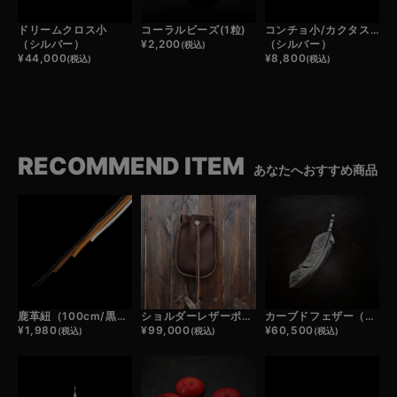
ドリームクロス小
コーラルビーズ(1粒)
コンチョ小/カクタスフラワー
（シルバー）
¥
2,200
（シルバー）
(税込)
¥
44,000
¥
8,800
(税込)
(税込)
RECOMMEND ITEM
あなたへおすすめ商品
鹿革紐（100cm/黒・濃茶・薄茶・白）
ショルダーレザーポーチ（茶）
カーブドフェザー（シルバー）
¥
1,980
¥
99,000
¥
60,500
(税込)
(税込)
(税込)