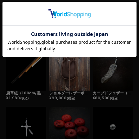
RELATED ITEM
この商品の関連商品
鹿革紐（100cm/黒・濃茶・薄茶・白）
ショルダーレザーポーチ（茶）
カーブドフェザー（シルバー）
¥
1,980
¥
99,000
¥
60,500
(税込)
(税込)
(税込)