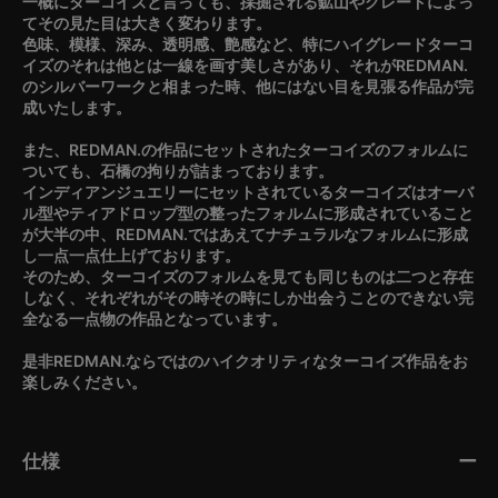
一概にターコイズと言っても、採掘される鉱山やグレードによっ
てその見た目は大きく変わります。
色味、模様、深み、透明感、艶感など、特にハイグレードターコ
イズのそれは他とは一線を画す美しさがあり、それがREDMAN.
のシルバーワークと相まった時、他にはない目を見張る作品が完
成いたします。
また、REDMAN.の作品にセットされたターコイズのフォルムに
ついても、石橋の拘りが詰まっております。
インディアンジュエリーにセットされているターコイズはオーバ
ル型やティアドロップ型の整ったフォルムに形成されていること
が大半の中、REDMAN.ではあえてナチュラルなフォルムに形成
し一点一点仕上げております。
そのため、ターコイズのフォルムを見ても同じものは二つと存在
しなく、それぞれがその時その時にしか出会うことのできない完
全なる一点物の作品となっています。
是非REDMAN.ならではのハイクオリティなターコイズ作品をお
楽しみください。
仕様