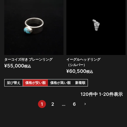
ターコイズ付き プレーンリング
イーグルヘッドリング
（シルバー）
¥
55,000
税込
¥
60,500
税込
並び替え
価格が安い順
価格が高い順
新着順
120
件中
1
-
20
件表示
1
2
…
6