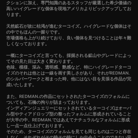
クションに加え、専門知識のあるスタッフが厳選した希少価値の
高いハイグレードな個体を現地アメリカよりピックアップしてお
ります。
天然鉱石が故に枯渇が進むターコイズ。ハイグレードな個体はそ
の中でもほんの一握りです。
市場価格も上がり続けており、良い個体を見つけることは年々難
しくなっております。
一概にターコイズと言っても、採掘される鉱山やグレードによっ
てその見た目は大きく変わります。
色味、模様、深み、透明感、艶感など、特にハイグレードターコ
イズのそれは他とは一線を画す美しさがあり、それがREDMAN.
のシルバーワークと相まった時、他にはない目を見張る作品が完
成いたします。
また、REDMAN.の作品にセットされたターコイズのフォルムに
ついても、石橋の拘りが詰まっております。
インディアンジュエリーにセットされているターコイズはオーバ
ル型やティアドロップ型の整ったフォルムに形成されていること
が大半の中、REDMAN.ではあえてナチュラルなフォルムに形成
し一点一点仕上げております。
そのため、ターコイズのフォルムを見ても同じものは二つと存在
しなく、それぞれがその時その時にしか出会うことのできない完