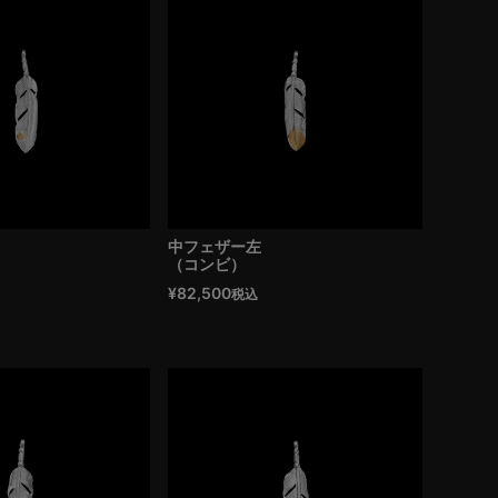
中フェザー左
（コンビ）
¥
82,500
税込