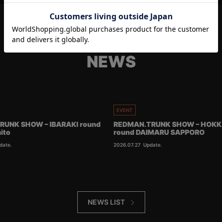
NEWS
EVENT
RUNK SHOW – IBARAKI round
REDMAN.TRUNK SHOW – HOKK
ito
round DAIMARU SAPPORO
date.
2026.07.27
Update.
NEWS LIST