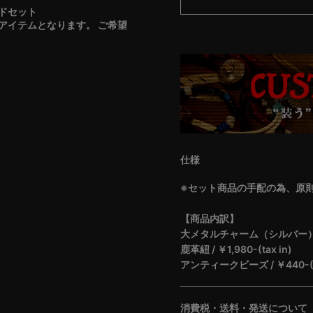
ドセット
アイテムとなります。 ご希望
仕様
※セット商品の手配の為、原
【商品内訳】
大メタルチャーム（シルバー） / ￥6
鹿革紐 / ￥1,980-(tax in)
アンティークビーズ / ￥440-(ta
消費税・送料・発送について