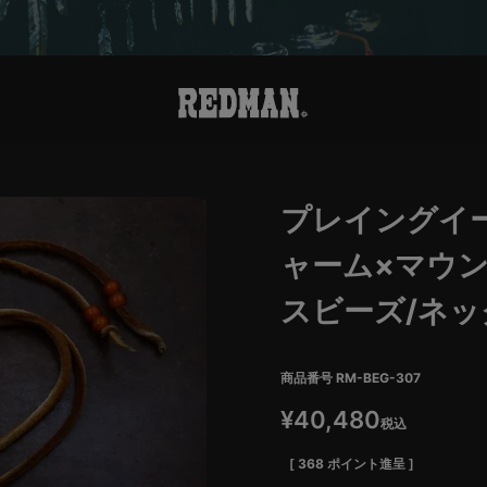
プレイングイ
ャーム×マウ
スビーズ/ネ
商品番号
RM-BEG-307
¥
40,480
税込
[
368
ポイント進呈 ]