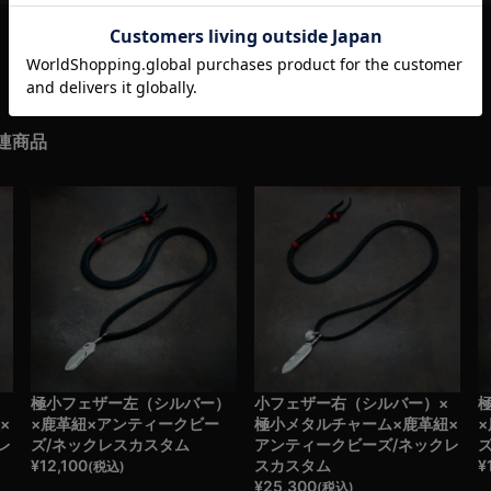
連商品
×
極小フェザー左（シルバー）
小フェザー右（シルバー）×
×
×鹿革紐×アンティークビー
極小メタルチャーム×鹿革紐×
レ
ズ/ネックレスカスタム
アンティークビーズ/ネックレ
¥
12,100
スカスタム
¥
(税込)
¥
25,300
(税込)