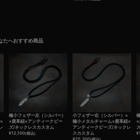
なたへおすすめ商品
×
極小フェザー左（シルバー）
小フェザー右（シルバー）×
×
×鹿革紐×アンティークビー
極小メタルチャーム×鹿革紐×
レ
ズ/ネックレスカスタム
アンティークビーズ/ネックレ
¥
12,100
スカスタム
¥
(税込)
¥
25,300
(税込)