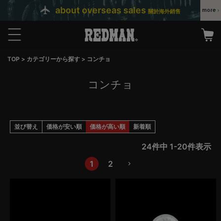
about overseas sales
關於海外銷售
TOP
カテゴリーから探す
コンチョ
コンチョ
並び替え
価格が安い順
価格が高い順
新着順
24
件中
1
-
20
件表示
1
2