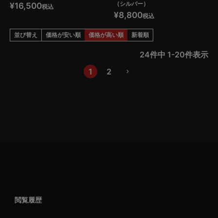
（シルバー）
¥
16,500
税込
¥
8,800
税込
並び替え
価格が安い順
価格が高い順
新着順
24
件中
1
-
20
件表示
1
2
閲覧履歴